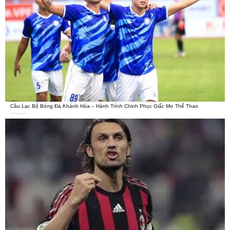
Câu Lạc Bộ Bóng Đá Khánh Hòa – Hành Trình Chinh Phục Giấc Mơ Thể Thao