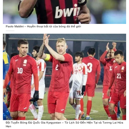
Paolo Maldini – Huyền thoại bất tử của bóng đá thế giới
Đội Tuyển Bóng Đá Quốc Gia Kyrgyzstan – Từ Lịch Sử Đến Hiện Tại và Tương Lai Hứa
Hẹn