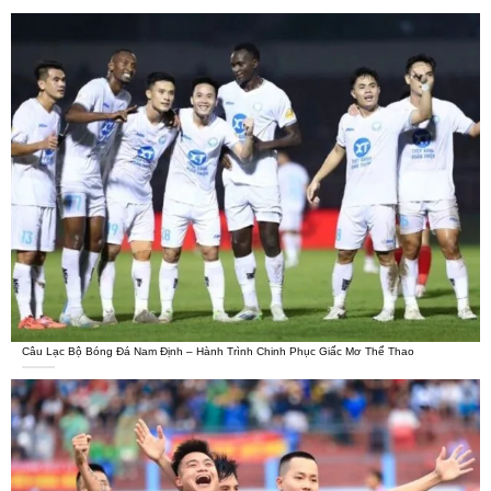
Câu Lạc Bộ Bóng Đá Nam Định – Hành Trình Chinh Phục Giấc Mơ Thể Thao