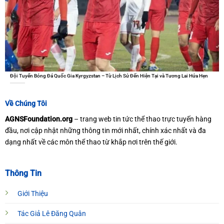
Đội Tuyển Bóng Đá Quốc Gia Kyrgyzstan – Từ Lịch Sử Đến Hiện Tại và Tương Lai Hứa Hẹn
Về Chúng Tôi
AGNSFoundation.org
– trang web tin tức thể thao trực tuyến hàng
đầu, nơi cập nhật những thông tin mới nhất, chính xác nhất và đa
dạng nhất về các môn thể thao từ khắp nơi trên thế giới.
Thông Tin
Giới Thiệu
Tác Giả Lê Đăng Quân