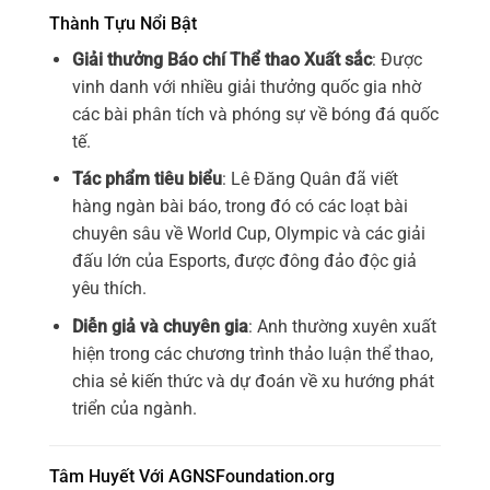
Thành Tựu Nổi Bật
Giải thưởng Báo chí Thể thao Xuất sắc
: Được
vinh danh với nhiều giải thưởng quốc gia nhờ
các bài phân tích và phóng sự về bóng đá quốc
tế.
Tác phẩm tiêu biểu
: Lê Đăng Quân đã viết
hàng ngàn bài báo, trong đó có các loạt bài
chuyên sâu về World Cup, Olympic và các giải
đấu lớn của Esports, được đông đảo độc giả
yêu thích.
Diễn giả và chuyên gia
: Anh thường xuyên xuất
hiện trong các chương trình thảo luận thể thao,
chia sẻ kiến thức và dự đoán về xu hướng phát
triển của ngành.
Tâm Huyết Với AGNSFoundation.org