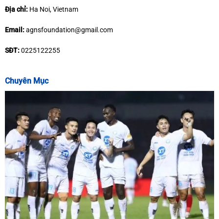
Địa chỉ:
Ha Noi, Vietnam
Email:
agnsfoundation@gmail.com
SĐT:
0225122255
Chuyên Mục