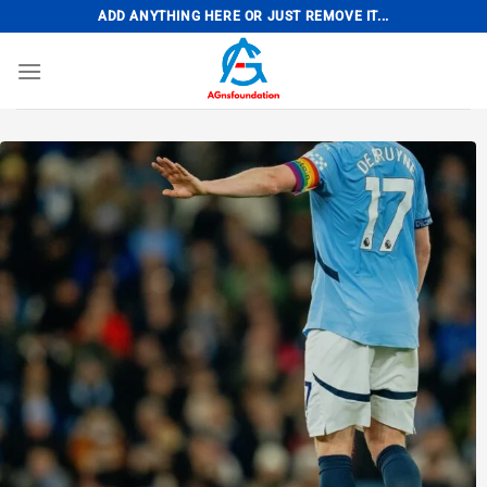
Bỏ
ADD ANYTHING HERE OR JUST REMOVE IT...
qua
nội
dung