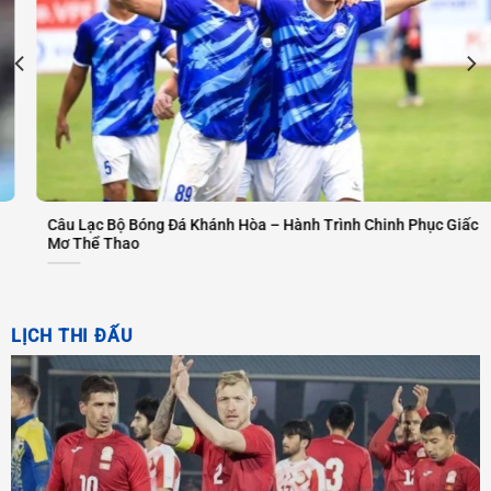
 Giấc
Câu Lạc Bộ Bóng Đá Al-Nassr – Hành Trình Duy Trì Sự H
Hoàng và Khát Vọng Vươn Xa
LỊCH THI ĐẤU