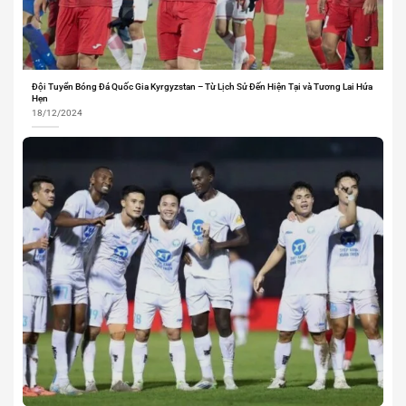
Đội Tuyển Bóng Đá Quốc Gia Kyrgyzstan – Từ Lịch Sử Đến Hiện Tại và Tương Lai Hứa
Hẹn
18/12/2024