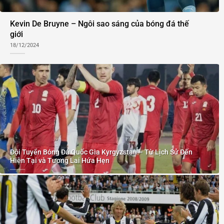
Kevin De Bruyne – Ngôi sao sáng của bóng đá thế
giới
18/12/2024
Đội Tuyển Bóng Đá Quốc Gia Kyrgyzstan – Từ Lịch Sử Đến
Hiện Tại và Tương Lai Hứa Hẹn