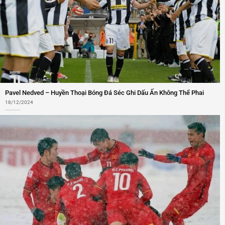
Pavel Nedved – Huyền Thoại Bóng Đá Séc Ghi Dấu Ấn Không Thể Phai
18/12/2024