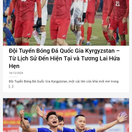
Đội Tuyển Bóng Đá Quốc Gia Kyrgyzstan –
Từ Lịch Sử Đến Hiện Tại và Tương Lai Hứa
Hẹn
18/12/2024
Đội Tuyển Bóng Đá Quốc Gia Kyrgyzstan, một cái tên còn khá mới mẻ trong
[...]