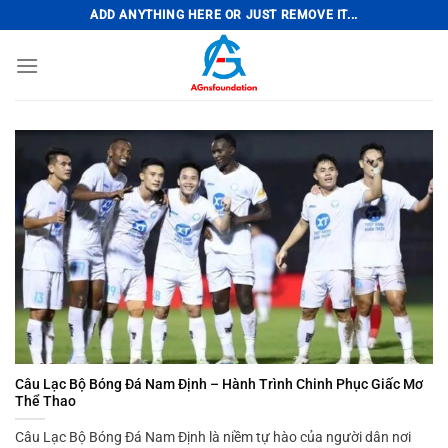
Bỏ
ADD ANYTHING HERE OR JUST REMOVE IT...
qua
nội
dung
Câu Lạc Bộ Bóng Đá Nam Định – Hành Trình Chinh Phục Giấc Mơ
Thể Thao
Câu Lạc Bộ Bóng Đá Nam Định là niềm tự hào của người dân nơi