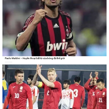
Paolo Maldini – Huyền thoại bất tử của bóng đá thế giới