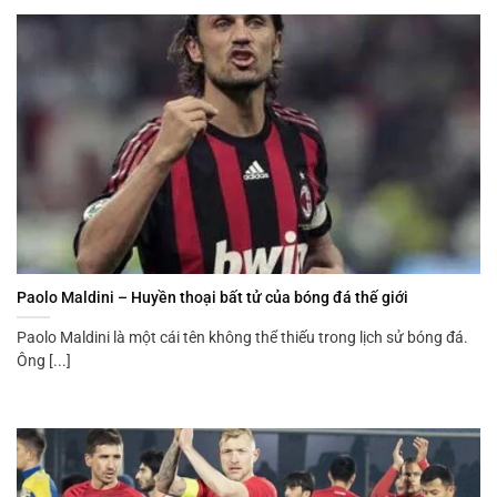
Paolo Maldini – Huyền thoại bất tử của bóng đá thế giới
Paolo Maldini là một cái tên không thể thiếu trong lịch sử bóng đá.
Ông [...]