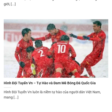
giới, [...]
Hình Đội Tuyển Vn – Tự Hào và Đam Mê Bóng Đá Quốc Gia
Hình Đội Tuyển Vn luôn là niềm tự hào của người dân Việt Nam,
mang [...]