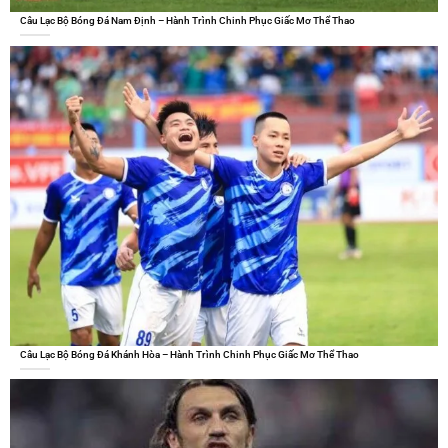
Câu Lạc Bộ Bóng Đá Nam Định – Hành Trình Chinh Phục Giấc Mơ Thể Thao
Câu Lạc Bộ Bóng Đá Khánh Hòa – Hành Trình Chinh Phục Giấc Mơ Thể Thao